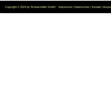
Copyright © 2024 by Schwarzfeller GmbH
Impressum
|
Datenschutz
|
Kontakt
|
Anspr