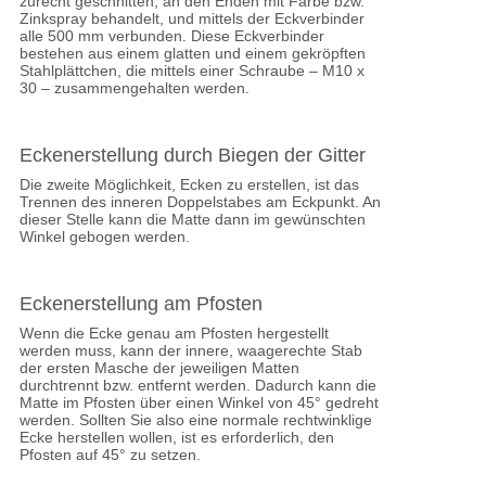
zurecht geschnitten, an den Enden mit Farbe bzw.
Zinkspray behandelt, und mittels der Eckverbinder
alle 500 mm verbunden. Diese Eckverbinder
bestehen aus einem glatten und einem gekröpften
Stahlplättchen, die mittels einer Schraube – M10 x
30 – zusammengehalten werden.
Eckenerstellung durch Biegen der Gitter
Die zweite Möglichkeit, Ecken zu erstellen, ist das
Trennen des inneren Doppelstabes am Eckpunkt. An
dieser Stelle kann die Matte dann im gewünschten
Winkel gebogen werden.
Eckenerstellung am Pfosten
Wenn die Ecke genau am Pfosten hergestellt
werden muss, kann der innere, waagerechte Stab
der ersten Masche der jeweiligen Matten
durchtrennt bzw. entfernt werden. Dadurch kann die
Matte im Pfosten über einen Winkel von 45° gedreht
werden. Sollten Sie also eine normale rechtwinklige
Ecke herstellen wollen, ist es erforderlich, den
Pfosten auf 45° zu setzen.