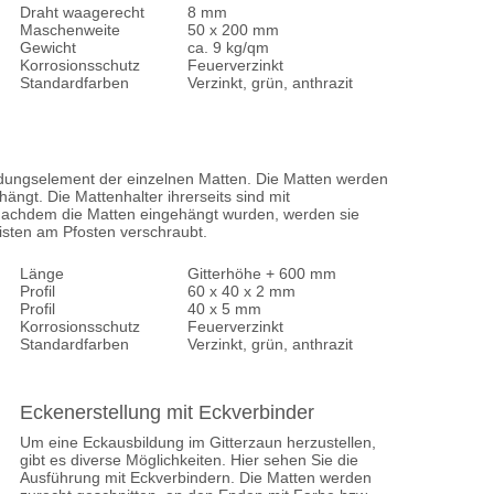
Draht waagerecht
8 mm
Maschenweite
50 x 200 mm
Gewicht
ca. 9 kg/qm
Korrosionsschutz
Feuerverzinkt
Standardfarben
Verzinkt, grün, anthrazit
indungselement der einzelnen Matten. Die Matten werden
ängt. Die Mattenhalter ihrerseits sind mit
Nachdem die Matten eingehängt wurden, werden sie
isten am Pfosten verschraubt.
Länge
Gitterhöhe + 600 mm
Profil
60 x 40 x 2 mm
Profil
40 x 5 mm
Korrosionsschutz
Feuerverzinkt
Standardfarben
Verzinkt, grün, anthrazit
Eckenerstellung mit Eckverbinder
Um eine Eckausbildung im Gitterzaun herzustellen,
gibt es diverse Möglichkeiten. Hier sehen Sie die
Ausführung mit Eckverbindern. Die Matten werden