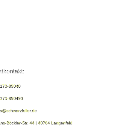
ktkontakt:
173-89040
173-890490
fo@schwarzfeller.de
ns-Böckler-Str. 44 | 40764 Langenfeld