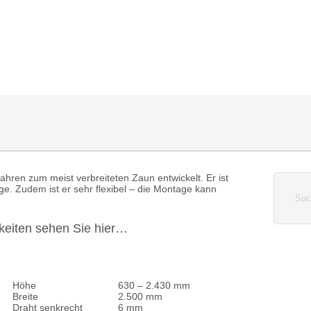
HOME
KONTAKT
NEWS
BAUZAUN
BAUTREPPE
Jahren zum meist verbreiteten Zaun entwickelt. Er ist
ege. Zudem ist er sehr flexibel – die Montage kann
keiten sehen Sie hier…
Höhe
630 – 2.430 mm
Breite
2.500 mm
Draht senkrecht
6 mm