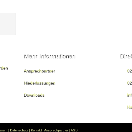
Mehr Informationen
Dire
rden
Ansprechpartner
02
Niederlassungen
02
Downloads
in
Ha
essum
|
Datenschutz
|
Kontakt
|
Ansprechpartner
|
AGB