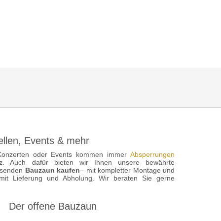
HOME
KONTAKT
NEWS
BAUZAUN
BAUTREPPE
ellen, Events & mehr
Konzerten oder Events kommen immer
Absperrungen
tz. Auch dafür bieten wir Ihnen unsere bewährte
assenden
Bauzaun kaufen
– mit kompletter Montage und
mit Lieferung und Abholung. Wir beraten Sie gerne
Der offene Bauzaun