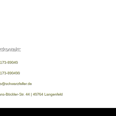
ktkontakt:
173-89040
173-890490
fo@schwarzfeller.de
ns-Böckler-Str. 44 | 40764 Langenfeld